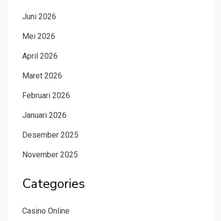
Juni 2026
Mei 2026
April 2026
Maret 2026
Februari 2026
Januari 2026
Desember 2025
November 2025
Categories
Casino Online