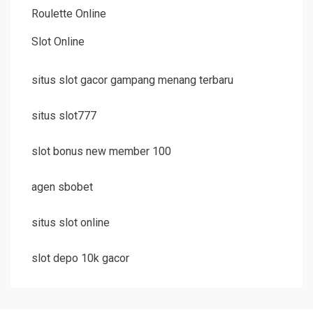
Roulette Online
Slot Online
situs slot gacor gampang menang terbaru
situs slot777
slot bonus new member 100
agen sbobet
situs slot online
slot depo 10k gacor