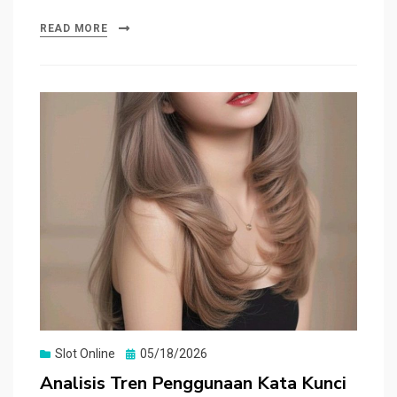
READ MORE
Posted
Slot Online
05/18/2026
on
Analisis Tren Penggunaan Kata Kunci