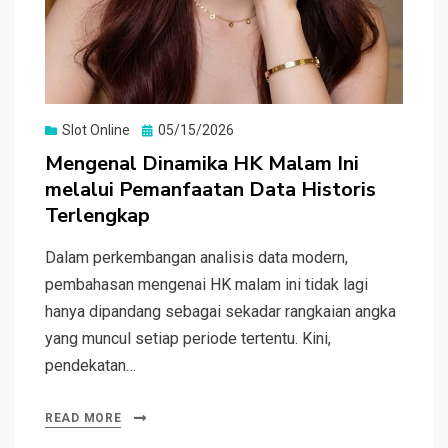
Posted
Slot Online
05/15/2026
on
Mengenal Dinamika HK Malam Ini
melalui Pemanfaatan Data Historis
Terlengkap
Dalam perkembangan analisis data modern,
pembahasan mengenai HK malam ini tidak lagi
hanya dipandang sebagai sekadar rangkaian angka
yang muncul setiap periode tertentu. Kini,
pendekatan…
READ MORE