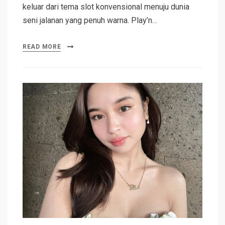
keluar dari tema slot konvensional menuju dunia
seni jalanan yang penuh warna. Play’n…
READ MORE