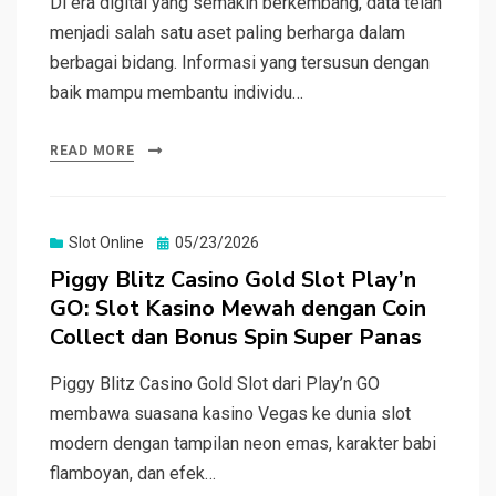
Di era digital yang semakin berkembang, data telah
menjadi salah satu aset paling berharga dalam
berbagai bidang. Informasi yang tersusun dengan
baik mampu membantu individu…
READ MORE
Posted
Slot Online
05/23/2026
on
Piggy Blitz Casino Gold Slot Play’n
GO: Slot Kasino Mewah dengan Coin
Collect dan Bonus Spin Super Panas
Piggy Blitz Casino Gold Slot dari Play’n GO
membawa suasana kasino Vegas ke dunia slot
modern dengan tampilan neon emas, karakter babi
flamboyan, dan efek…