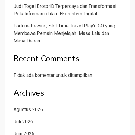
Judi Togel Broto4D Terpercaya dan Transformasi
Pola Informasi dalam Ekosistem Digital
Fortune Rewind, Slot Time Travel Play’n GO yang
Membawa Pemain Menjelajahi Masa Lalu dan
Masa Depan
Recent Comments
Tidak ada komentar untuk ditampilkan.
Archives
Agustus 2026
Juli 2026
Juni 2026