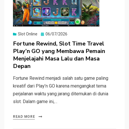
Posted
Slot Online
06/07/2026
on
Fortune Rewind, Slot Time Travel
Play’n GO yang Membawa Pemain
Menjelajahi Masa Lalu dan Masa
Depan
Fortune Rewind menjadi salah satu game paling
kreatif dari Play’n GO karena mengangkat tema
perjalanan waktu yang jarang ditemukan di dunia
slot. Dalam game ini,…
READ MORE