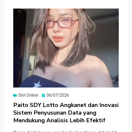
Posted
Slot Online
06/07/2026
on
Paito SDY Lotto Angkanet dan Inovasi
Sistem Penyusunan Data yang
Mendukung Analisis Lebih Efektif