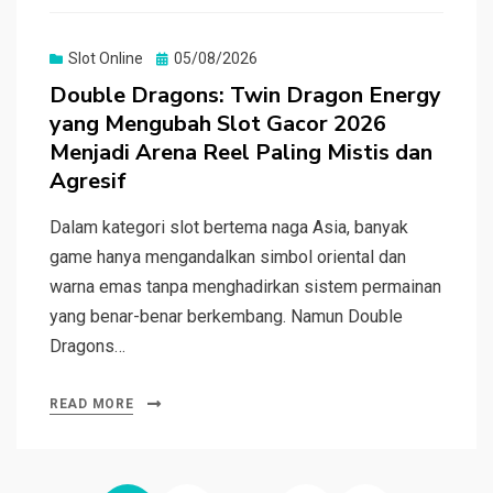
Posted
Slot Online
05/08/2026
on
Double Dragons: Twin Dragon Energy
yang Mengubah Slot Gacor 2026
Menjadi Arena Reel Paling Mistis dan
Agresif
Dalam kategori slot bertema naga Asia, banyak
game hanya mengandalkan simbol oriental dan
warna emas tanpa menghadirkan sistem permainan
yang benar-benar berkembang. Namun Double
Dragons…
READ MORE