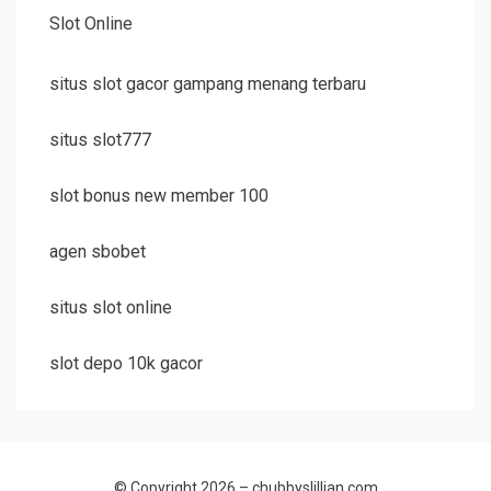
Slot Online
situs slot gacor gampang menang terbaru
situs slot777
slot bonus new member 100
agen sbobet
situs slot online
slot depo 10k gacor
© Copyright 2026 –
chubbyslillian.com