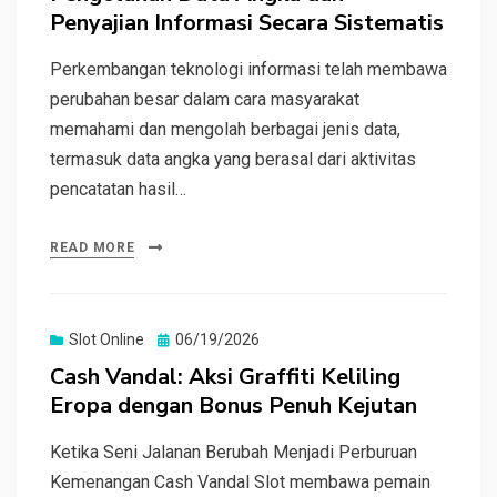
Penyajian Informasi Secara Sistematis
Perkembangan teknologi informasi telah membawa
perubahan besar dalam cara masyarakat
memahami dan mengolah berbagai jenis data,
termasuk data angka yang berasal dari aktivitas
pencatatan hasil…
READ MORE
Posted
Slot Online
06/19/2026
on
Cash Vandal: Aksi Graffiti Keliling
Eropa dengan Bonus Penuh Kejutan
Ketika Seni Jalanan Berubah Menjadi Perburuan
Kemenangan Cash Vandal Slot membawa pemain