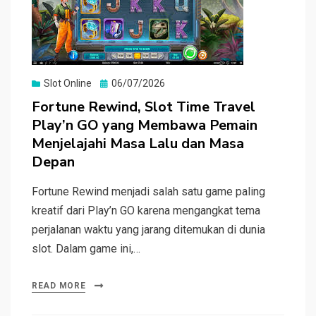
Posted
Slot Online
06/07/2026
on
Fortune Rewind, Slot Time Travel
Play’n GO yang Membawa Pemain
Menjelajahi Masa Lalu dan Masa
Depan
Fortune Rewind menjadi salah satu game paling
kreatif dari Play’n GO karena mengangkat tema
perjalanan waktu yang jarang ditemukan di dunia
slot. Dalam game ini,…
READ MORE