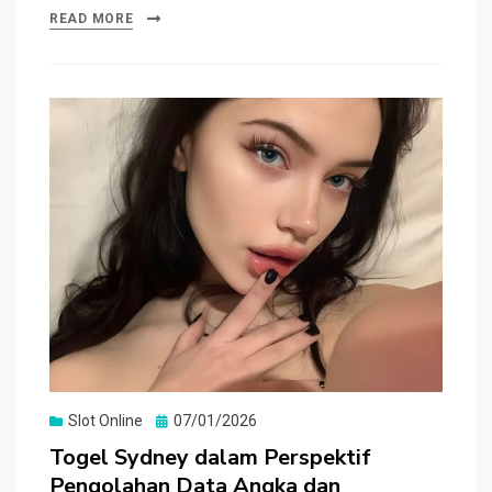
READ MORE
Posted
Slot Online
07/01/2026
on
Togel Sydney dalam Perspektif
Pengolahan Data Angka dan