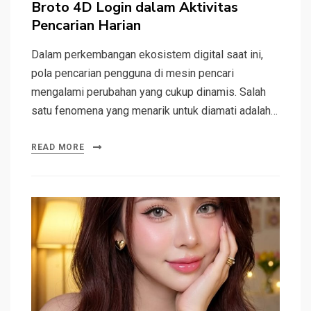
Broto 4D Login dalam Aktivitas
Pencarian Harian
Dalam perkembangan ekosistem digital saat ini,
pola pencarian pengguna di mesin pencari
mengalami perubahan yang cukup dinamis. Salah
satu fenomena yang menarik untuk diamati adalah…
READ MORE