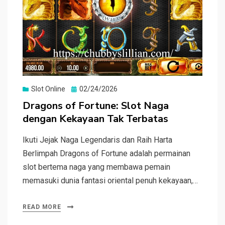
Posted
Slot Online
02/24/2026
on
Dragons of Fortune: Slot Naga
dengan Kekayaan Tak Terbatas
Ikuti Jejak Naga Legendaris dan Raih Harta
Berlimpah Dragons of Fortune adalah permainan
slot bertema naga yang membawa pemain
memasuki dunia fantasi oriental penuh kekayaan,…
READ MORE