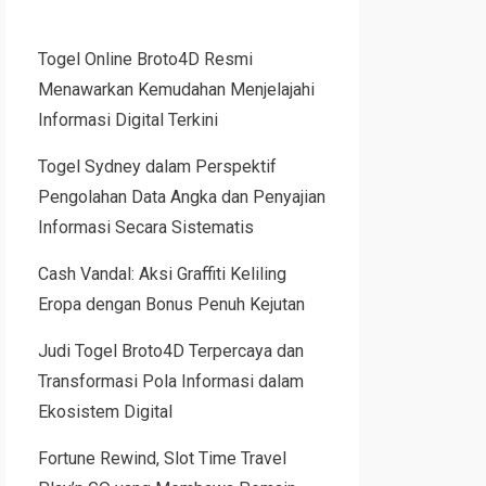
Togel Online Broto4D Resmi
Menawarkan Kemudahan Menjelajahi
Informasi Digital Terkini
Togel Sydney dalam Perspektif
Pengolahan Data Angka dan Penyajian
Informasi Secara Sistematis
Cash Vandal: Aksi Graffiti Keliling
Eropa dengan Bonus Penuh Kejutan
Judi Togel Broto4D Terpercaya dan
Transformasi Pola Informasi dalam
Ekosistem Digital
Fortune Rewind, Slot Time Travel