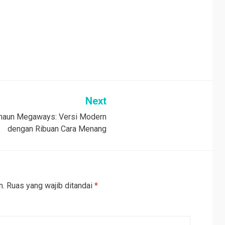
Next
chaun Megaways: Versi Modern
dengan Ribuan Cara Menang
n.
Ruas yang wajib ditandai
*