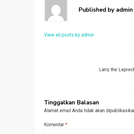
Published by
admin
View all posts by admin
Navigasi
Larry the Lepre
pos
Tinggalkan Balasan
Alamat email Anda tidak akan dipublikasika
Komentar
*