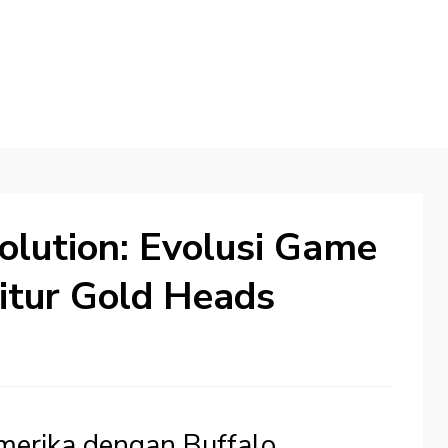
olution: Evolusi Game
itur Gold Heads
merika dengan Buffalo