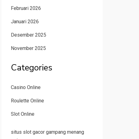
Februari 2026
Januari 2026
Desember 2025
November 2025
Categories
Casino Online
Roulette Online
Slot Online
situs slot gacor gampang menang