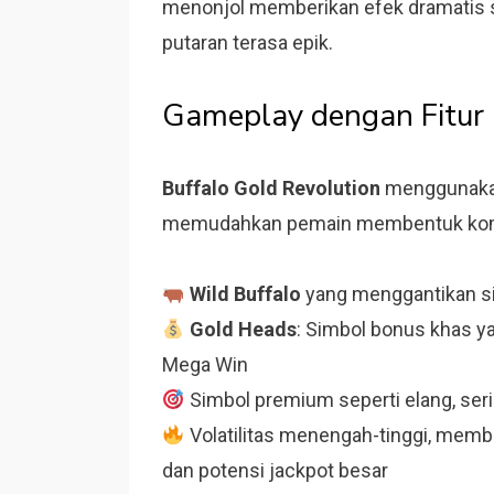
menonjol memberikan efek dramatis 
putaran terasa epik.
Gameplay dengan Fitur
Buffalo Gold Revolution
menggunakan
memudahkan pemain membentuk kombi
Wild Buffalo
yang menggantikan s
Gold Heads
: Simbol bonus khas 
Mega Win
Simbol premium seperti elang, seriga
Volatilitas menengah-tinggi, mem
dan potensi jackpot besar