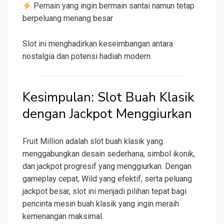
Pemain yang ingin bermain santai namun tetap
berpeluang menang besar
Slot ini menghadirkan keseimbangan antara
nostalgia dan potensi hadiah modern.
Kesimpulan: Slot Buah Klasik
dengan Jackpot Menggiurkan
Fruit Million adalah slot buah klasik yang
menggabungkan desain sederhana, simbol ikonik,
dan jackpot progresif yang menggiurkan. Dengan
gameplay cepat, Wild yang efektif, serta peluang
jackpot besar, slot ini menjadi pilihan tepat bagi
pencinta mesin buah klasik yang ingin meraih
kemenangan maksimal.