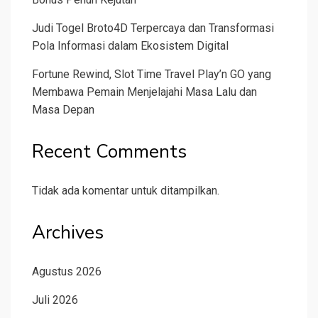
Judi Togel Broto4D Terpercaya dan Transformasi
Pola Informasi dalam Ekosistem Digital
Fortune Rewind, Slot Time Travel Play’n GO yang
Membawa Pemain Menjelajahi Masa Lalu dan
Masa Depan
Recent Comments
Tidak ada komentar untuk ditampilkan.
Archives
Agustus 2026
Juli 2026