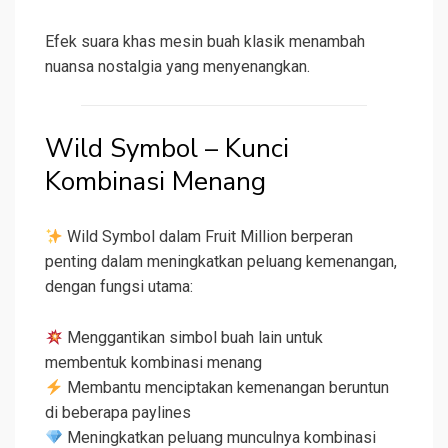
Efek suara khas mesin buah klasik menambah
nuansa nostalgia yang menyenangkan.
Wild Symbol – Kunci
Kombinasi Menang
Wild Symbol dalam Fruit Million berperan
penting dalam meningkatkan peluang kemenangan,
dengan fungsi utama:
Menggantikan simbol buah lain untuk
membentuk kombinasi menang
Membantu menciptakan kemenangan beruntun
di beberapa paylines
Meningkatkan peluang munculnya kombinasi